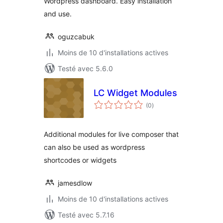
Wordpress dashboard. Easy installation
and use.
oguzcabuk
Moins de 10 d'installations actives
Testé avec 5.6.0
LC Widget Modules
notes
(0
)
en
tout
Additional modules for live composer that
can also be used as wordpress
shortcodes or widgets
jamesdlow
Moins de 10 d'installations actives
Testé avec 5.7.16