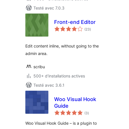
Testé avec 7.0.3
Front-end Editor
notes
(23
)
en
tout
Edit content inline, without going to the
admin area.
scribu
500+ d'installations actives
Testé avec 3.6.1
Woo Visual Hook
Guide
notes
(3
)
en
tout
Woo Visual Hook Guide – is a plugin to