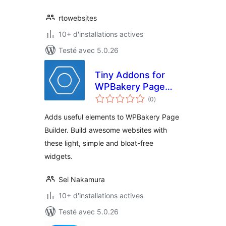
rtowebsites
10+ d'installations actives
Testé avec 5.0.26
Tiny Addons for
WPBakery Page
notes
Builder
(0
)
en
tout
Adds useful elements to WPBakery Page
Builder. Build awesome websites with
these light, simple and bloat-free
widgets.
Sei Nakamura
10+ d'installations actives
Testé avec 5.0.26