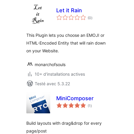
Let it Rain
notes
(0
)
en
tout
This Plugin lets you choose an EMOJI or
HTML-Encoded Entity that will rain down
on your Website.
monarchofsouls
10+ d'installations actives
Testé avec 5.3.22
MiniComposer
notes
(1
)
en
tout
Build layouts with drag&drop for every
page/post