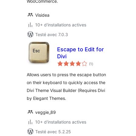
WooCommerce.
Visidea
10+ d'installations actives
Testé avec 7.0.3
Escape to Edit for
Divi
notes
(1
)
en
tout
Allows users to press the escape button
on their keyboard to quickly access the
Divi Theme Visual Builder (Requires Divi
by Elegant Themes.
veggie_89
10+ d'installations actives
Testé avec 5.2.25