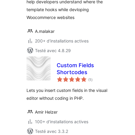
help developers understand where the
template hooks while devloping
Woocommerce websites
A.malakar
200+ d'installations actives
Testé avec 4.8.29
Custom Fields
Shortcodes
notes
(1
)
en
tout
Lets you insert custom fields in the visual
editor without coding in PHP.
Amir Helzer
100+ d'installations actives
Testé avec 3.3.2