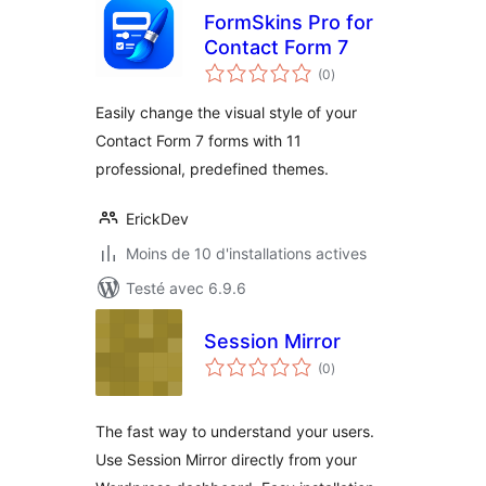
FormSkins Pro for
Contact Form 7
notes
(0
)
en
tout
Easily change the visual style of your
Contact Form 7 forms with 11
professional, predefined themes.
ErickDev
Moins de 10 d'installations actives
Testé avec 6.9.6
Session Mirror
notes
(0
)
en
tout
The fast way to understand your users.
Use Session Mirror directly from your