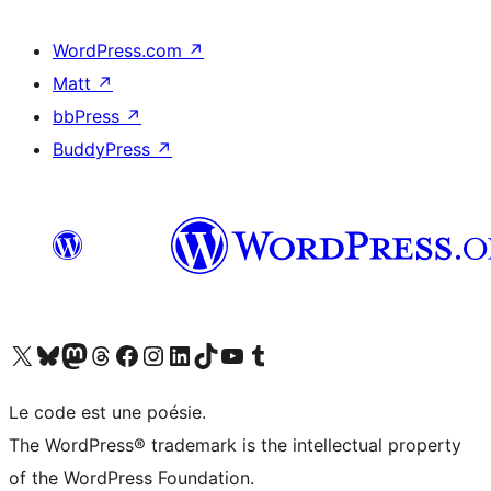
WordPress.com
↗
Matt
↗
bbPress
↗
BuddyPress
↗
Visit our X (formerly Twitter) account
Visitez notre compte Bluesky
Visit our Mastodon account
Visitez notre compte Threads
Visit our Facebook page
Visit our Instagram account
Visit our LinkedIn account
Visitez notre compte TikTok
Visit our YouTube channel
Visitez notre compte Tumblr
Le code est une poésie.
The WordPress® trademark is the intellectual property
of the WordPress Foundation.