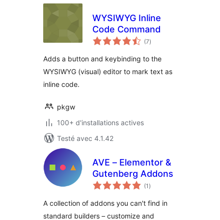
WYSIWYG Inline
Code Command
notes
(7
)
en
tout
Adds a button and keybinding to the
WYSIWYG (visual) editor to mark text as
inline code.
pkgw
100+ d'installations actives
Testé avec 4.1.42
AVE – Elementor &
Gutenberg Addons
notes
(1
)
en
tout
A collection of addons you can't find in
standard builders – customize and