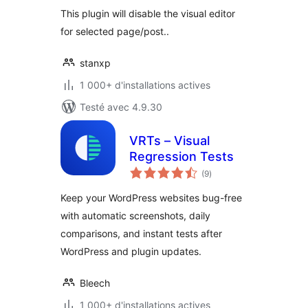
tout
This plugin will disable the visual editor
for selected page/post..
stanxp
1 000+ d'installations actives
Testé avec 4.9.30
VRTs – Visual
Regression Tests
notes
(9
)
en
tout
Keep your WordPress websites bug-free
with automatic screenshots, daily
comparisons, and instant tests after
WordPress and plugin updates.
Bleech
1 000+ d'installations actives