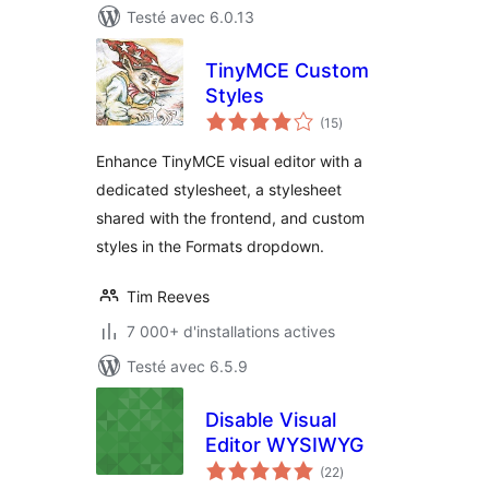
Testé avec 6.0.13
TinyMCE Custom
Styles
notes
(15
)
en
tout
Enhance TinyMCE visual editor with a
dedicated stylesheet, a stylesheet
shared with the frontend, and custom
styles in the Formats dropdown.
Tim Reeves
7 000+ d'installations actives
Testé avec 6.5.9
Disable Visual
Editor WYSIWYG
notes
(22
)
en