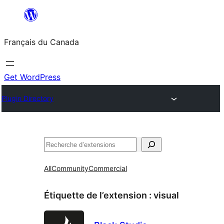
Aller
au
Français du Canada
contenu
Get WordPress
Plugin Directory
Recherche
All
Community
Commercial
Étiquette de l’extension :
visual