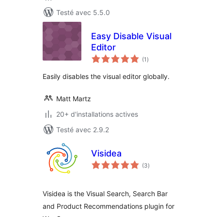
Testé avec 5.5.0
Easy Disable Visual
Editor
notes
(1
)
en
tout
Easily disables the visual editor globally.
Matt Martz
20+ d'installations actives
Testé avec 2.9.2
Visidea
notes
(3
)
en
tout
Visidea is the Visual Search, Search Bar
and Product Recommendations plugin for