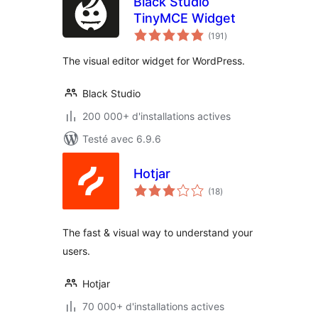
Black Studio
TinyMCE Widget
notes
(191
)
en
tout
The visual editor widget for WordPress.
Black Studio
200 000+ d'installations actives
Testé avec 6.9.6
Hotjar
notes
(18
)
en
tout
The fast & visual way to understand your
users.
Hotjar
70 000+ d'installations actives