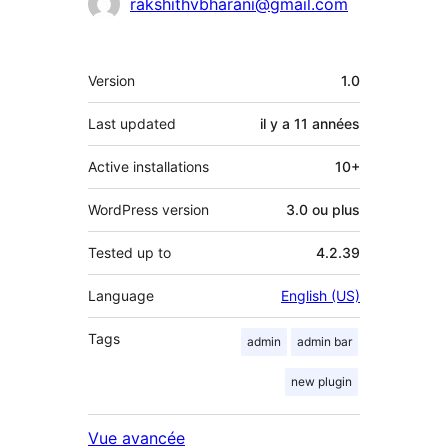
Contributeurs
rakshithvbharani@gmail.com
Méta
Version
1.0
Last updated
il y a
11 années
Active installations
10+
WordPress version
3.0 ou plus
Tested up to
4.2.39
Language
English (US)
Tags
admin
admin bar
new plugin
Vue avancée