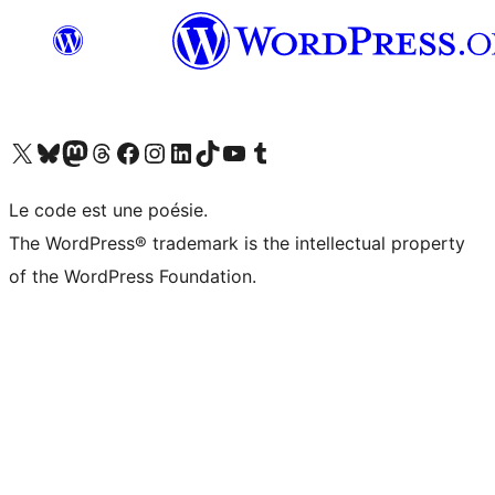
Visit our X (formerly Twitter) account
Visitez notre compte Bluesky
Visit our Mastodon account
Visitez notre compte Threads
Visit our Facebook page
Visit our Instagram account
Visit our LinkedIn account
Visitez notre compte TikTok
Visit our YouTube channel
Visitez notre compte Tumblr
Le code est une poésie.
The WordPress® trademark is the intellectual property
of the WordPress Foundation.