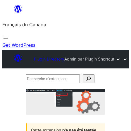
Aller
au
Français du Canada
contenu
Get WordPress
Plugin Directory
Admin bar Plugin Shortcut
Recherche
d’extensions
Cette extension
n’a pas été testée