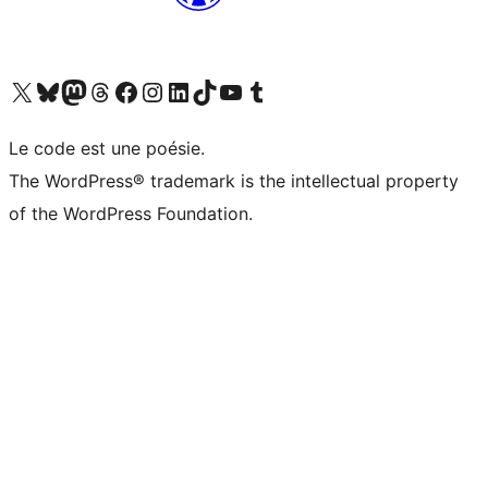
Visit our X (formerly Twitter) account
Visitez notre compte Bluesky
Visit our Mastodon account
Visitez notre compte Threads
Visit our Facebook page
Visit our Instagram account
Visit our LinkedIn account
Visitez notre compte TikTok
Visit our YouTube channel
Visitez notre compte Tumblr
Le code est une poésie.
The WordPress® trademark is the intellectual property
of the WordPress Foundation.