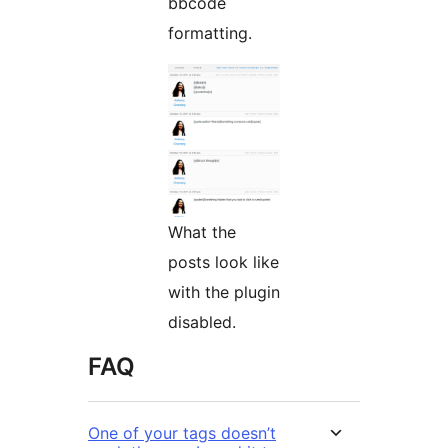
bbcode
formatting.
What the
posts look like
with the plugin
disabled.
FAQ
One of your tags doesn’t