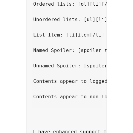
Ordered lists: [ol][li][/li][/ol]
Unordered lists: [ul][li][/li][/u
List Item: [li]item[/li]
Named Spoiler: [spoiler=two plus 
Unnamed Spoiler: [spoiler]Boo![/s
Contents appear to logged in user
Contents appear to non-logged in 
I have enhanced support for the [