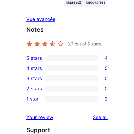
bbpress2
buddypress
Vue avancée
Notes
3.7
out of 5 stars.
5 stars
4
4
4 stars
0
5-
0
3 stars
0
star
4-
0
2 stars
0
reviews
star
3-
0
1 star
2
reviews
star
2-
2
reviews
star
1-
reviews
Your review
See all
reviews
star
Support
reviews