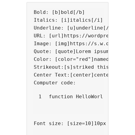
Bold: [b]bold[/b]

Italics: [i]italics[/i]

Underline: [u]underline[/u]

URL: [url]https://wordpress.org/[/
Image: [img]https://s.w.org/style
Quote: [quote]Lorem ipsum dolor s
Color: [color="red"]named red[/co
Strikeout:[s]striked this out[/s]

Center Text:[center]center me[/cen
Computer code:
1
function HelloWorld($greet =
Font size: [size=10]10px font siz