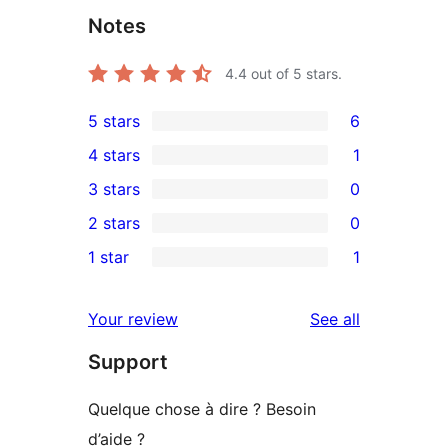
Notes
4.4
out of 5 stars.
5 stars
6
6
4 stars
1
5-
1
3 stars
0
star
4-
0
2 stars
0
reviews
star
3-
0
1 star
1
review
star
2-
1
reviews
star
1-
reviews
Your review
See all
reviews
star
Support
review
Quelque chose à dire ? Besoin
d’aide ?