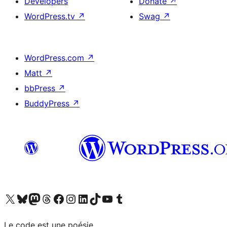
Developers
Donate
↗
WordPress.tv
↗
Swag
↗
WordPress.com
↗
Matt
↗
bbPress
↗
BuddyPress
↗
Visit our X (formerly Twitter) account
Visitez notre compte Bluesky
Visit our Mastodon account
Visitez notre compte Threads
Visit our Facebook page
Visit our Instagram account
Visit our LinkedIn account
Visitez notre compte TikTok
Visit our YouTube channel
Visitez notre compte Tumblr
Le code est une poésie.