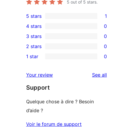
5
out of 5 stars.
5 stars
1
1
4 stars
0
5-
0
3 stars
0
star
4-
0
2 stars
0
review
star
3-
0
1 star
0
reviews
star
2-
0
reviews
star
1-
reviews
Your review
See all
reviews
star
Support
reviews
Quelque chose à dire ? Besoin
d’aide ?
Voir le forum de support