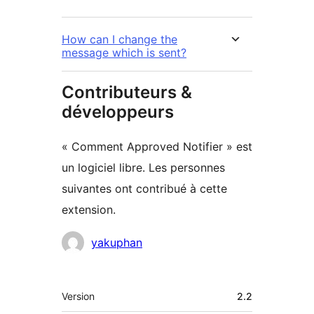
How can I change the
message which is sent?
Contributeurs &
développeurs
« Comment Approved Notifier » est
un logiciel libre. Les personnes
suivantes ont contribué à cette
extension.
Contributeurs
yakuphan
Méta
Version
2.2