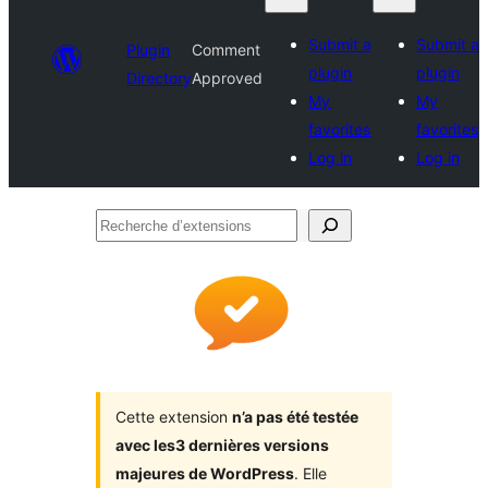
Submit a
Submit a
Plugin
Comment
plugin
plugin
Directory
Approved
My
My
favorites
favorites
Log in
Log in
Recherche
d’extensions
Cette extension
n’a pas été testée
avec les3 dernières versions
majeures de WordPress
. Elle