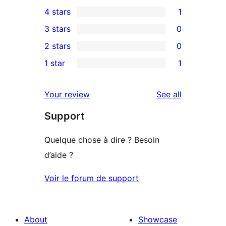
12
4 stars
1
5-
1
3 stars
0
star
4-
0
2 stars
0
reviews
star
3-
0
1 star
1
review
star
2-
1
reviews
star
1-
reviews
Your review
See all
reviews
star
Support
review
Quelque chose à dire ? Besoin
d’aide ?
Voir le forum de support
About
Showcase