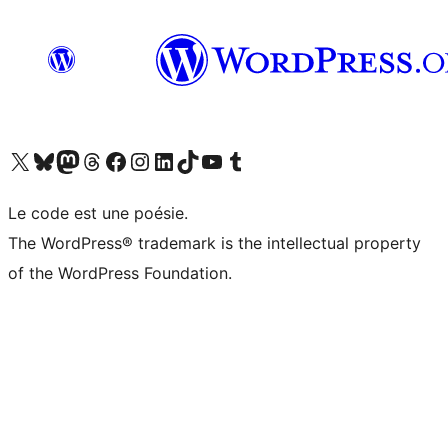
Visit our X (formerly Twitter) account
Visitez notre compte Bluesky
Visit our Mastodon account
Visitez notre compte Threads
Visit our Facebook page
Visit our Instagram account
Visit our LinkedIn account
Visitez notre compte TikTok
Visit our YouTube channel
Visitez notre compte Tumblr
Le code est une poésie.
The WordPress® trademark is the intellectual property
of the WordPress Foundation.