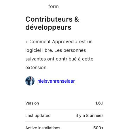
form
Contributeurs &
développeurs
« Comment Approved » est un
logiciel libre. Les personnes
suivantes ont contribué à cette
extension.
Contributeurs
nielsvanrenselaar
Méta
Version
1.6.1
Last updated
il y a
8 années
Active installations
500+