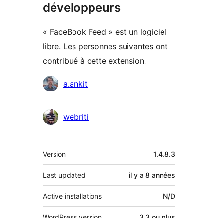
développeurs
« FaceBook Feed » est un logiciel
libre. Les personnes suivantes ont
contribué à cette extension.
Contributeurs
a.ankit
webriti
Méta
Version
1.4.8.3
Last updated
il y a
8 années
Active installations
N/D
WordPress version
3.3 ou plus