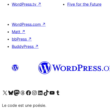
WordPress.tv
↗
Five for the Future
WordPress.com
↗
Matt
↗
bbPress
↗
BuddyPress
↗
Visit our X (formerly Twitter) account
Visitez notre compte Bluesky
Visit our Mastodon account
Visitez notre compte Threads
Visit our Facebook page
Visit our Instagram account
Visit our LinkedIn account
Visitez notre compte TikTok
Visit our YouTube channel
Visitez notre compte Tumblr
Le code est une poésie.