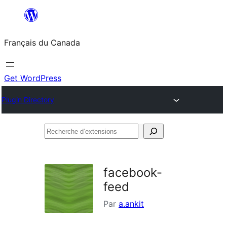
Aller
au
Français du Canada
contenu
Get WordPress
Plugin Directory
Recherche
d’extensions
facebook-
feed
Par
a.ankit