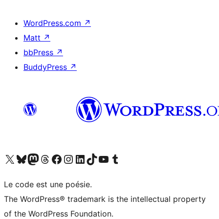
WordPress.com
↗
Matt
↗
bbPress
↗
BuddyPress
↗
Visit our X (formerly Twitter) account
Visitez notre compte Bluesky
Visit our Mastodon account
Visitez notre compte Threads
Visit our Facebook page
Visit our Instagram account
Visit our LinkedIn account
Visitez notre compte TikTok
Visit our YouTube channel
Visitez notre compte Tumblr
Le code est une poésie.
The WordPress® trademark is the intellectual property
of the WordPress Foundation.