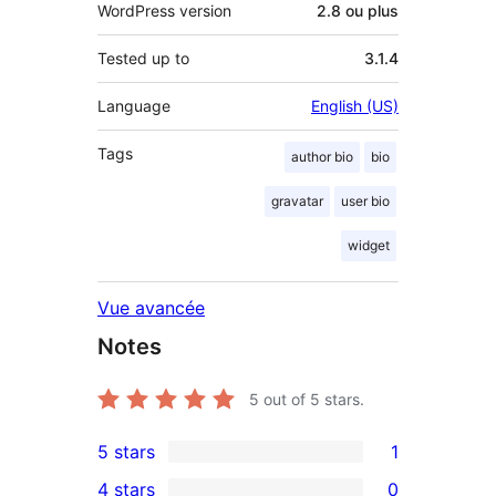
WordPress version
2.8 ou plus
Tested up to
3.1.4
Language
English (US)
Tags
author bio
bio
gravatar
user bio
widget
Vue avancée
Notes
5
out of 5 stars.
5 stars
1
1
4 stars
0