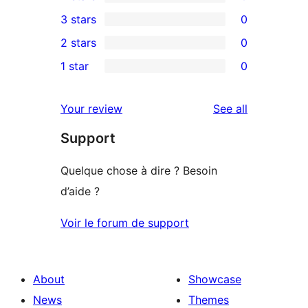
5-
0
3 stars
0
star
4-
0
2 stars
0
review
star
3-
0
1 star
0
reviews
star
2-
0
reviews
star
1-
reviews
Your review
See all
reviews
star
Support
reviews
Quelque chose à dire ? Besoin
d’aide ?
Voir le forum de support
About
Showcase
News
Themes