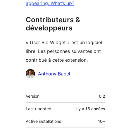
appearing. What’s up?
Contributeurs &
développeurs
« User Bio Widget » est un logiciel
libre. Les personnes suivantes ont
contribué à cette extension.
Contributeurs
Anthony Bubel
Méta
Version
0.2
Last updated
il y a
15 années
Active installations
10+