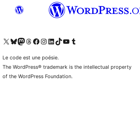
Visit our X (formerly Twitter) account
Visitez notre compte Bluesky
Visit our Mastodon account
Visitez notre compte Threads
Visit our Facebook page
Visit our Instagram account
Visit our LinkedIn account
Visitez notre compte TikTok
Visit our YouTube channel
Visitez notre compte Tumblr
Le code est une poésie.
The WordPress® trademark is the intellectual property
of the WordPress Foundation.